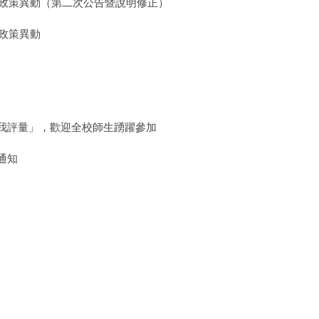
間政策異動（第二次公告暨說明修正）
間政策異動
我評量」，歡迎全校師生踴躍參加
通知
29)
24修正版
具體辦法