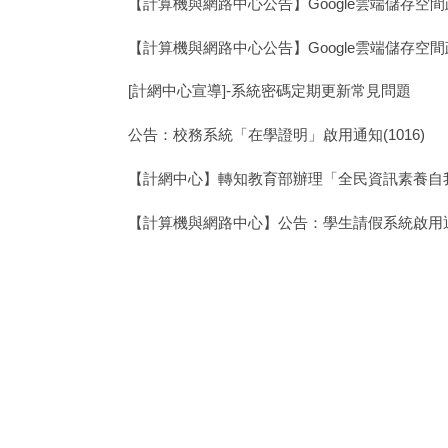
【計算機與網路中心公告】Google雲端儲存空
【計算機與網路中心公告】Google雲端儲存空
[計網中心宣導]-系統密碼定期更新常見問題
公告：校務系統「在學證明」啟用通知(1016)
【計網中心】轉知教育部辦理「全民資訊素養自
【計算機與網路中心】公告：學生請假系統啟用
公告：校務系統停機20230825
公告：學生協作計畫請假系統維運-招募工讀生(06
臺北市政府資通訊業務委外作業指引
112年度臺北市政府資訊計畫先期審查作業要點04
轉知教育部函政府文件標準格式ODF實施計畫與