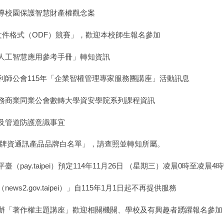
導校園保護智慧財產權觀念案
文件格式（ODF）競賽」，歡迎本校師生報名參加
人工智慧應用參考手冊」轉知資訊
師公會115年「企業智權管理專家服務團講座」活動訊息
務商業同業公會數轉大學資安學院系列課程資訊
及管道防護意識事宜
廠牌資通訊產品品牌白名單」，請查照並轉知所屬。
ay.taipei）預定114年11月26日 （星期三）凌晨0時至凌晨4
2.gov.taipei）」自115年1月1日起不再提供服務
辦「著作權主題講座」歡迎相關機關、學校及有興趣者踴躍報名參加